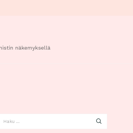
onistin näkemyksellä
aku: