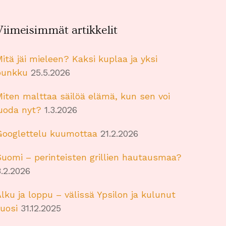
Viimeisimmät artikkelit
itä jäi mieleen? Kaksi kuplaa ja yksi
punkku
25.5.2026
iten malttaa säilöä elämä, kun sen voi
juoda nyt?
1.3.2026
Googlettelu kuumottaa
21.2.2026
uomi – perinteisten grillien hautausmaa?
.2.2026
lku ja loppu – välissä Ypsilon ja kulunut
uosi
31.12.2025