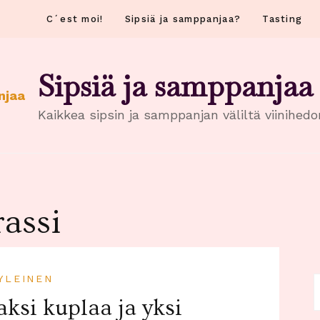
C´est moi!
Sipsiä ja samppanjaa?
Tasting
Sipsiä ja samppanjaa
Kaikkea sipsin ja samppanjan väliltä viinihed
rassi
YLEINEN
H
aksi kuplaa ja yksi