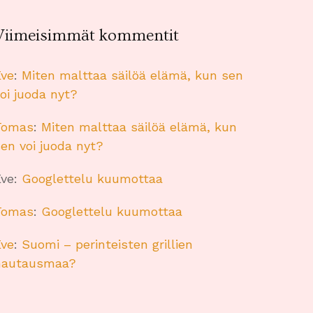
Viimeisimmät kommentit
Eve
:
Miten malttaa säilöä elämä, kun sen
oi juoda nyt?
Tomas
:
Miten malttaa säilöä elämä, kun
en voi juoda nyt?
Eve
:
Googlettelu kuumottaa
Tomas
:
Googlettelu kuumottaa
Eve
:
Suomi – perinteisten grillien
hautausmaa?