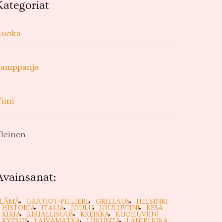
Kategoriat
Ruoka
Samppanja
iini
leinen
Avainsanat:
ELÄMÄ
GRATIOT-PILLIERE
GRILLAUS
HELSINKI
HISTORIA
ITALIA
JOULU
JOULUVIINI
KESÄ
KIRJA
KIRJALLISUUS
KREIKKA
KUOHUVIINI
KYPROS
LAIVAMATKA
LIIKUNTA
LÄHIRUOKA