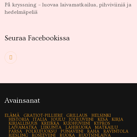
På kryssning – luovaa laivamatkailua, pihviviiniä ja
hedelmäpeliä
Seuraa Facebookissa
Avainsanat
ELÄMÄ
GRATIOT-PILLIERE
GRILLAUS
HELSINKI
HISTORIA
ITALIA
JOULU
JOULUVIINI
KESÄ
KIRJA
KIRJALLISUUS
KREIKKA
KUOHUVIINI
KYPROS
LAIVAMATKA
LIIKUNTA
LÄHIRUOKA
MATKAILU
PARSA
POLKUJUOKSU
PUNAVIINI
RAHA
RAVINTOLA
RIESLING
ROSEEVIINI
RUOKA
RUOTSINLAIVA