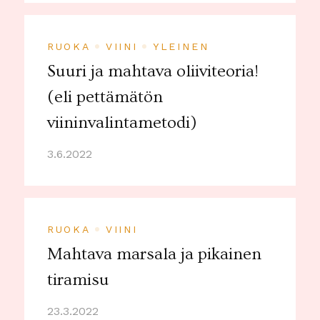
RUOKA
VIINI
YLEINEN
Suuri ja mahtava oliiviteoria!
(eli pettämätön
viininvalintametodi)
3.6.2022
RUOKA
VIINI
Mahtava marsala ja pikainen
tiramisu
23.3.2022