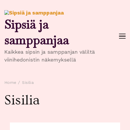
Sipsiä ja
samppanjaa
Kaikkea sipsin ja samppanjan väliltä
viinihedonistin näkemyksellä
Home
Sisilia
Sisilia