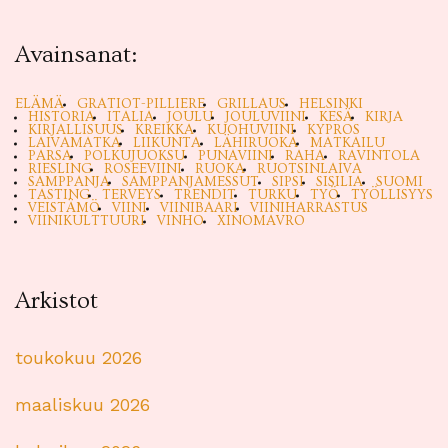
Avainsanat:
ELÄMÄ
GRATIOT-PILLIERE
GRILLAUS
HELSINKI
HISTORIA
ITALIA
JOULU
JOULUVIINI
KESÄ
KIRJA
KIRJALLISUUS
KREIKKA
KUOHUVIINI
KYPROS
LAIVAMATKA
LIIKUNTA
LÄHIRUOKA
MATKAILU
PARSA
POLKUJUOKSU
PUNAVIINI
RAHA
RAVINTOLA
RIESLING
ROSEEVIINI
RUOKA
RUOTSINLAIVA
SAMPPANJA
SAMPPANJAMESSUT
SIPSI
SISILIA
SUOMI
TASTING
TERVEYS
TRENDIT
TURKU
TYÖ
TYÖLLISYYS
VEISTÄMÖ
VIINI
VIINIBAARI
VIINIHARRASTUS
VIINIKULTTUURI
VINHO
XINOMAVRO
Arkistot
toukokuu 2026
maaliskuu 2026