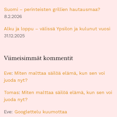
Suomi – perinteisten grillien hautausmaa?
8.2.2026
Alku ja loppu – välissä Ypsilon ja kulunut vuosi
31.12.2025
Viimeisimmät kommentit
Eve
:
Miten malttaa säilöä elämä, kun sen voi
juoda nyt?
Tomas
:
Miten malttaa säilöä elämä, kun sen voi
juoda nyt?
Eve
:
Googlettelu kuumottaa