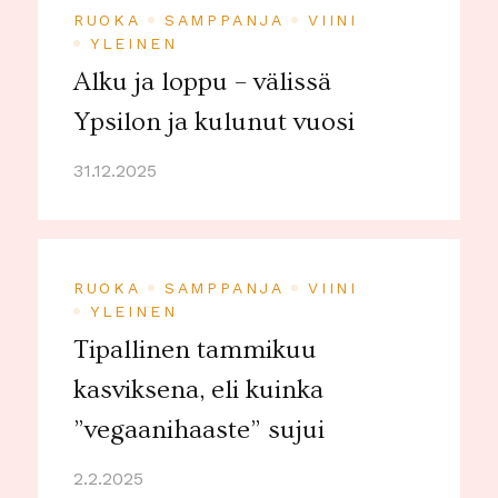
RUOKA
SAMPPANJA
VIINI
YLEINEN
Alku ja loppu – välissä
Ypsilon ja kulunut vuosi
31.12.2025
RUOKA
SAMPPANJA
VIINI
YLEINEN
Tipallinen tammikuu
kasviksena, eli kuinka
”vegaanihaaste” sujui
2.2.2025