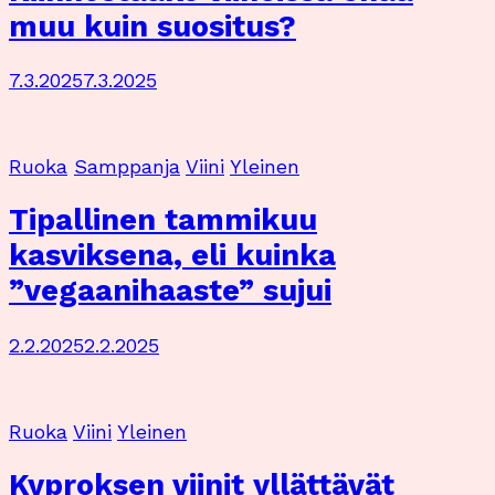
muu kuin suositus?
7.3.2025
7.3.2025
Ruoka
Samppanja
Viini
Yleinen
Tipallinen tammikuu
kasviksena, eli kuinka
”vegaanihaaste” sujui
2.2.2025
2.2.2025
Ruoka
Viini
Yleinen
Kyproksen viinit yllättävät