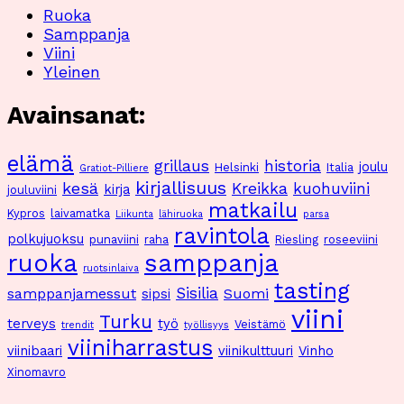
Ruoka
Samppanja
Viini
Yleinen
Avainsanat:
elämä
grillaus
historia
joulu
Helsinki
Italia
Gratiot-Pilliere
kirjallisuus
kesä
Kreikka
kuohuviini
kirja
jouluviini
matkailu
Kypros
laivamatka
Liikunta
lähiruoka
parsa
ravintola
polkujuoksu
punaviini
raha
Riesling
roseeviini
ruoka
samppanja
ruotsinlaiva
tasting
Sisilia
samppanjamessut
Suomi
sipsi
viini
Turku
terveys
työ
Veistämö
trendit
työllisyys
viiniharrastus
viinibaari
viinikulttuuri
Vinho
Xinomavro