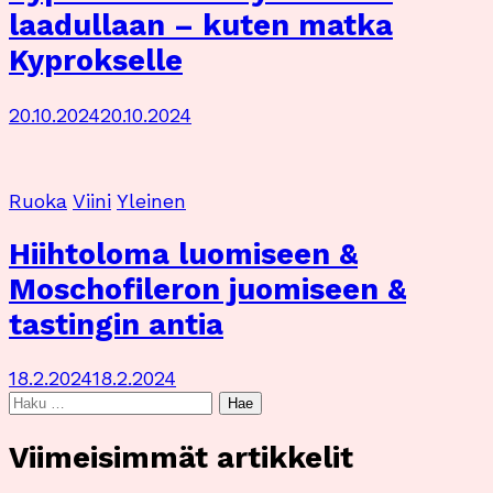
laadullaan – kuten matka
Kyprokselle
20.10.2024
20.10.2024
Ruoka
Viini
Yleinen
Hiihtoloma luomiseen &
Moschofileron juomiseen &
tastingin antia
18.2.2024
18.2.2024
Haku:
Viimeisimmät artikkelit