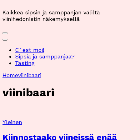
Kaikkea sipsin ja samppanjan väliltä
viinihedonistin näkemyksellä
C´est moi!
Sipsiä ja samppanjaa?
Tasting
Home
viinibaari
viinibaari
Yleinen
Kiinnostaako viineissä enää