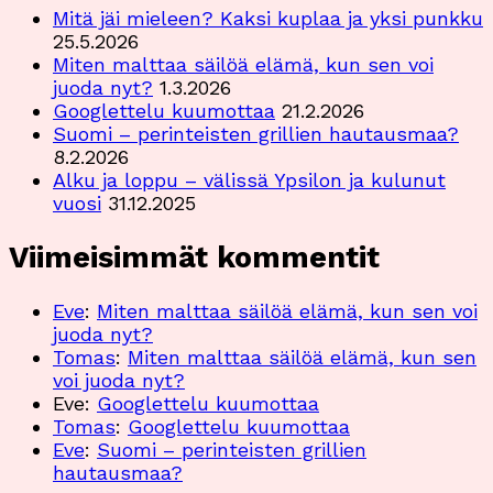
Mitä jäi mieleen? Kaksi kuplaa ja yksi punkku
25.5.2026
Miten malttaa säilöä elämä, kun sen voi
juoda nyt?
1.3.2026
Googlettelu kuumottaa
21.2.2026
Suomi – perinteisten grillien hautausmaa?
8.2.2026
Alku ja loppu – välissä Ypsilon ja kulunut
vuosi
31.12.2025
Viimeisimmät kommentit
Eve
:
Miten malttaa säilöä elämä, kun sen voi
juoda nyt?
Tomas
:
Miten malttaa säilöä elämä, kun sen
voi juoda nyt?
Eve
:
Googlettelu kuumottaa
Tomas
:
Googlettelu kuumottaa
Eve
:
Suomi – perinteisten grillien
hautausmaa?