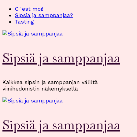
Skip
C´est moi!
to
Sipsiä ja samppanjaa?
content
Tasting
(Press
Enter)
Sipsiä ja samppanjaa
Kaikkea sipsin ja samppanjan väliltä
viinihedonistin näkemyksellä
Sipsiä ja samppanjaa