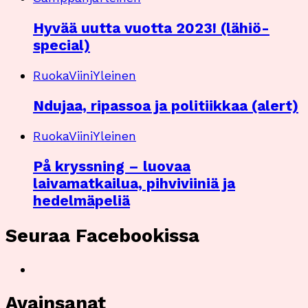
Hyvää uutta vuotta 2023! (lähiö-
special)
Ruoka
Viini
Yleinen
Ndujaa, ripassoa ja politiikkaa (alert)
Ruoka
Viini
Yleinen
På kryssning – luovaa
laivamatkailua, pihviviiniä ja
hedelmäpeliä
Seuraa Facebookissa
Avainsanat