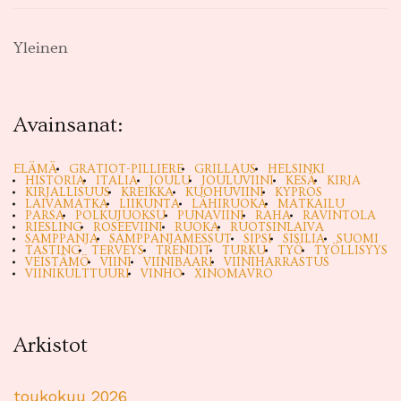
Yleinen
Avainsanat:
ELÄMÄ
GRATIOT-PILLIERE
GRILLAUS
HELSINKI
HISTORIA
ITALIA
JOULU
JOULUVIINI
KESÄ
KIRJA
KIRJALLISUUS
KREIKKA
KUOHUVIINI
KYPROS
LAIVAMATKA
LIIKUNTA
LÄHIRUOKA
MATKAILU
PARSA
POLKUJUOKSU
PUNAVIINI
RAHA
RAVINTOLA
RIESLING
ROSEEVIINI
RUOKA
RUOTSINLAIVA
SAMPPANJA
SAMPPANJAMESSUT
SIPSI
SISILIA
SUOMI
TASTING
TERVEYS
TRENDIT
TURKU
TYÖ
TYÖLLISYYS
VEISTÄMÖ
VIINI
VIINIBAARI
VIINIHARRASTUS
VIINIKULTTUURI
VINHO
XINOMAVRO
Arkistot
toukokuu 2026