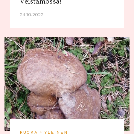
Veistämössä!
24.10.2022
RUOKA
YLEINEN