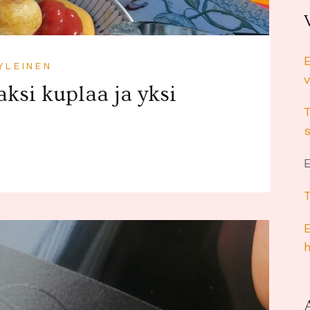
YLEINEN
v
aksi kuplaa ja yksi
s