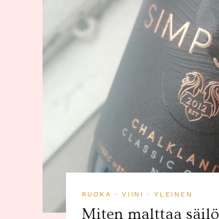
RUOKA
VIINI
YLEINEN
Miten malttaa säilö