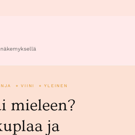
n näkemyksellä
ANJA
VIINI
YLEINEN
äi mieleen?
kuplaa ja