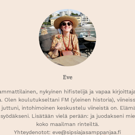
Eve
mmattilainen, nykyinen hifistelijä ja vapaa kirjoittaj
 Olen koulutukseltani FM (yleinen historia), viineiss
uttuni, intohimoinen keskustelu viineistä on. Elämänfi
yödäkseni. Lisätään vielä perään: ja juodakseni mielen
koko maailman rinteiltä.
Yhteydenotot: eve@sipsiajasamppanjaa.fi