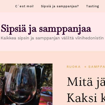
C´est moi!
Sipsiä ja samppanjaa?
Tasting
Sipsiä ja samppanjaa
Kaikkea sipsin ja samppanjan väliltä viinihedonisti
RUOKA
SAMPP
Mitä j
Kaksi 