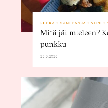
RUOKA
SAMPPANJA
VIINI
Mitä jäi mieleen? K
punkku
25.5.2026