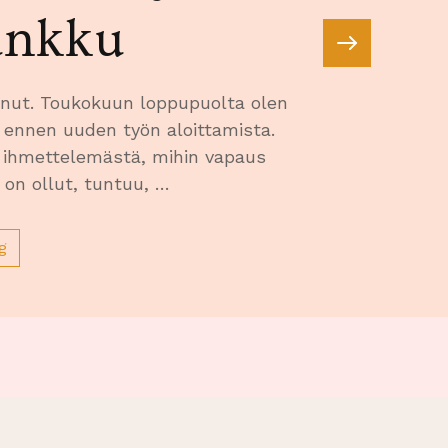
unkku
unut. Toukokuun loppupuolta olen
n ennen uuden työn aloittamista.
 ihmettelemästä, mihin vapaus
 on ollut, tuntuu, …
g