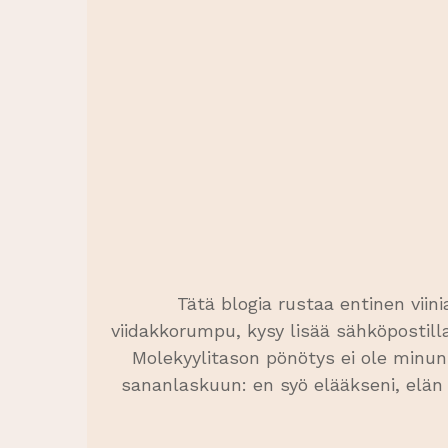
Tätä blogia rustaa entinen viinia
viidakkorumpu, kysy lisää sähköpostilla.
Molekyylitason pönötys ei ole minun j
sananlaskuun: en syö elääkseni, elän s