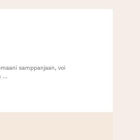
uomaani samppanjaan, voi
n …