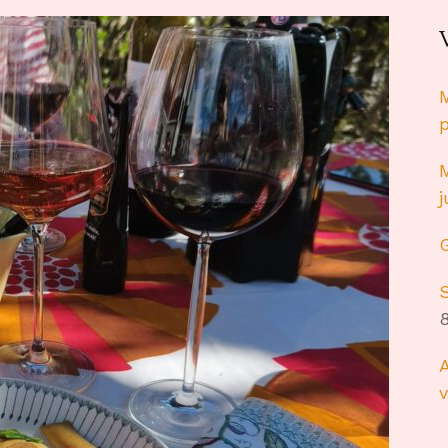
M
M
S
8
A
v