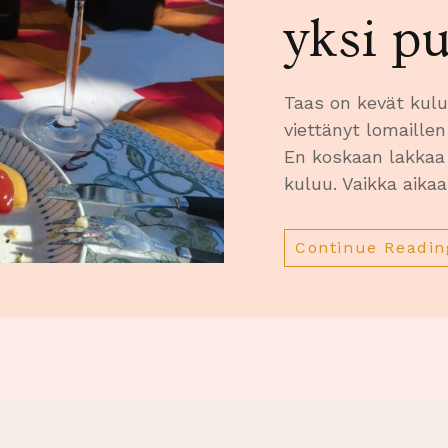
yksi p
Taas on kevät kul
viettänyt lomaille
En koskaan lakkaa
kuluu. Vaikka aikaa
Continue Readin