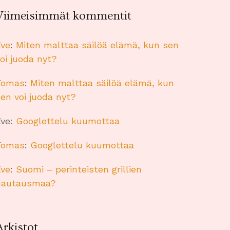
Viimeisimmät kommentit
Eve
:
Miten malttaa säilöä elämä, kun sen
oi juoda nyt?
Tomas
:
Miten malttaa säilöä elämä, kun
en voi juoda nyt?
Eve
:
Googlettelu kuumottaa
Tomas
:
Googlettelu kuumottaa
Eve
:
Suomi – perinteisten grillien
hautausmaa?
Arkistot