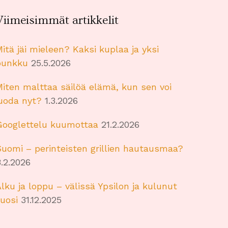
Viimeisimmät artikkelit
itä jäi mieleen? Kaksi kuplaa ja yksi
punkku
25.5.2026
iten malttaa säilöä elämä, kun sen voi
juoda nyt?
1.3.2026
Googlettelu kuumottaa
21.2.2026
uomi – perinteisten grillien hautausmaa?
.2.2026
lku ja loppu – välissä Ypsilon ja kulunut
uosi
31.12.2025