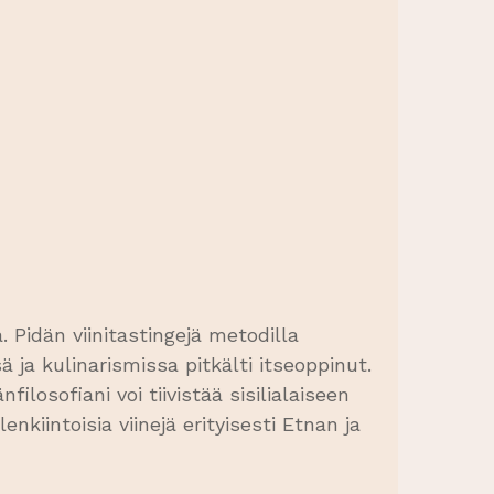
a. Pidän viinitastingejä metodilla
ä ja kulinarismissa pitkälti itseoppinut.
losofiani voi tiivistää sisilialaiseen
kiintoisia viinejä erityisesti Etnan ja