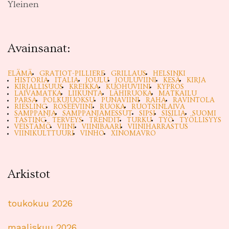
Yleinen
Avainsanat:
ELÄMÄ
GRATIOT-PILLIERE
GRILLAUS
HELSINKI
HISTORIA
ITALIA
JOULU
JOULUVIINI
KESÄ
KIRJA
KIRJALLISUUS
KREIKKA
KUOHUVIINI
KYPROS
LAIVAMATKA
LIIKUNTA
LÄHIRUOKA
MATKAILU
PARSA
POLKUJUOKSU
PUNAVIINI
RAHA
RAVINTOLA
RIESLING
ROSEEVIINI
RUOKA
RUOTSINLAIVA
SAMPPANJA
SAMPPANJAMESSUT
SIPSI
SISILIA
SUOMI
TASTING
TERVEYS
TRENDIT
TURKU
TYÖ
TYÖLLISYYS
VEISTÄMÖ
VIINI
VIINIBAARI
VIINIHARRASTUS
VIINIKULTTUURI
VINHO
XINOMAVRO
Arkistot
toukokuu 2026
maaliskuu 2026