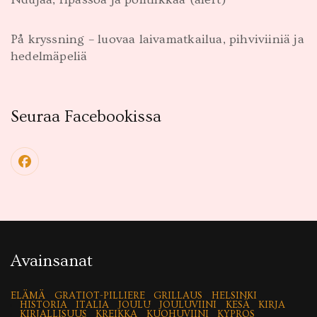
På kryssning – luovaa laivamatkailua, pihviviiniä ja
hedelmäpeliä
Seuraa Facebookissa
Avainsanat
ELÄMÄ
GRATIOT-PILLIERE
GRILLAUS
HELSINKI
HISTORIA
ITALIA
JOULU
JOULUVIINI
KESÄ
KIRJA
KIRJALLISUUS
KREIKKA
KUOHUVIINI
KYPROS