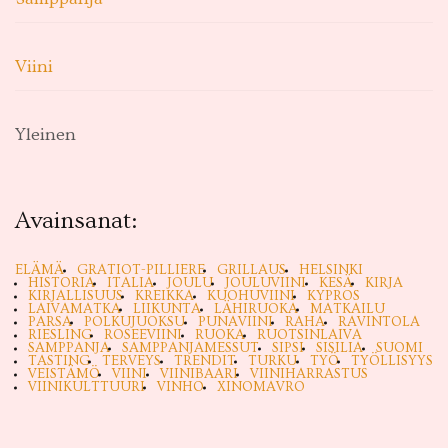
Viini
Yleinen
Avainsanat:
ELÄMÄ
GRATIOT-PILLIERE
GRILLAUS
HELSINKI
HISTORIA
ITALIA
JOULU
JOULUVIINI
KESÄ
KIRJA
KIRJALLISUUS
KREIKKA
KUOHUVIINI
KYPROS
LAIVAMATKA
LIIKUNTA
LÄHIRUOKA
MATKAILU
PARSA
POLKUJUOKSU
PUNAVIINI
RAHA
RAVINTOLA
RIESLING
ROSEEVIINI
RUOKA
RUOTSINLAIVA
SAMPPANJA
SAMPPANJAMESSUT
SIPSI
SISILIA
SUOMI
TASTING
TERVEYS
TRENDIT
TURKU
TYÖ
TYÖLLISYYS
VEISTÄMÖ
VIINI
VIINIBAARI
VIINIHARRASTUS
VIINIKULTTUURI
VINHO
XINOMAVRO