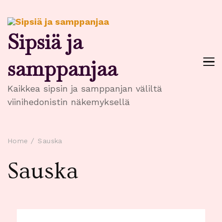
Sipsiä ja
samppanjaa
Kaikkea sipsin ja samppanjan väliltä
viinihedonistin näkemyksellä
Home
Sauska
Sauska