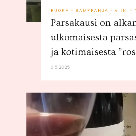
RUOKA
SAMPPANJA
VIINI
Parsakausi on alka
ulkomaisesta parsas
ja kotimaisesta ”ro
9.5.2025