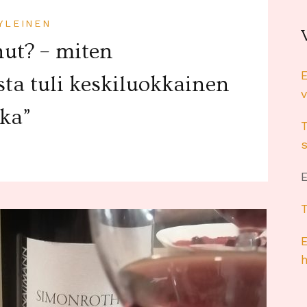
YLEINEN
nut? – miten
ta tuli keskiluokkainen
v
ska”
s