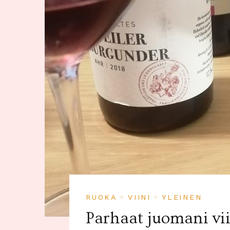
RUOKA
VIINI
YLEINEN
Parhaat juomani vii