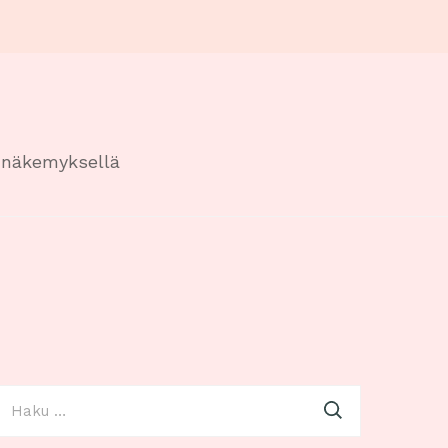
n näkemyksellä
aku: