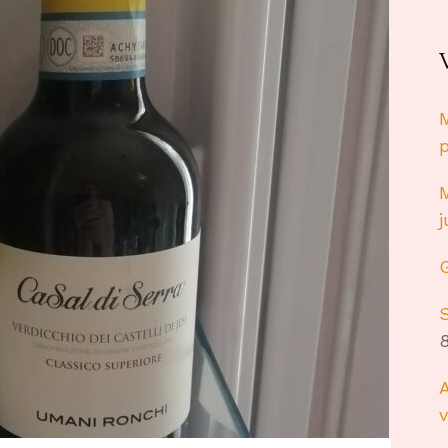
M
M
S
8
A
v