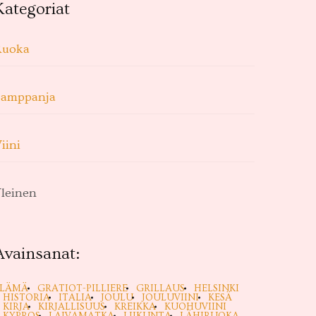
Kategoriat
Ruoka
Samppanja
iini
leinen
Avainsanat:
ELÄMÄ
GRATIOT-PILLIERE
GRILLAUS
HELSINKI
HISTORIA
ITALIA
JOULU
JOULUVIINI
KESÄ
KIRJA
KIRJALLISUUS
KREIKKA
KUOHUVIINI
KYPROS
LAIVAMATKA
LIIKUNTA
LÄHIRUOKA