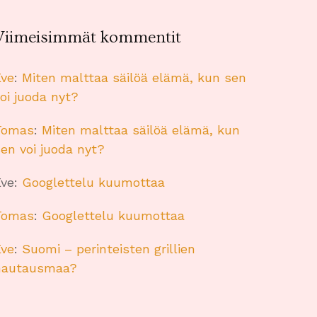
Viimeisimmät kommentit
Eve
:
Miten malttaa säilöä elämä, kun sen
oi juoda nyt?
Tomas
:
Miten malttaa säilöä elämä, kun
en voi juoda nyt?
Eve
:
Googlettelu kuumottaa
Tomas
:
Googlettelu kuumottaa
Eve
:
Suomi – perinteisten grillien
hautausmaa?