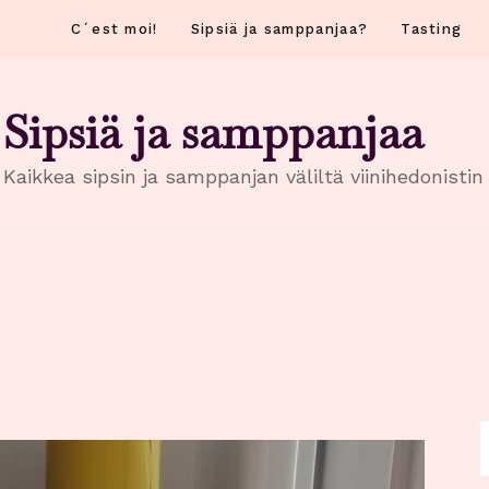
C´est moi!
Sipsiä ja samppanjaa?
Tasting
Sipsiä ja samppanjaa
Kaikkea sipsin ja samppanjan väliltä viinihedonisti
H