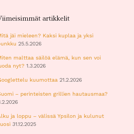
Viimeisimmät artikkelit
itä jäi mieleen? Kaksi kuplaa ja yksi
punkku
25.5.2026
iten malttaa säilöä elämä, kun sen voi
juoda nyt?
1.3.2026
Googlettelu kuumottaa
21.2.2026
uomi – perinteisten grillien hautausmaa?
.2.2026
lku ja loppu – välissä Ypsilon ja kulunut
uosi
31.12.2025