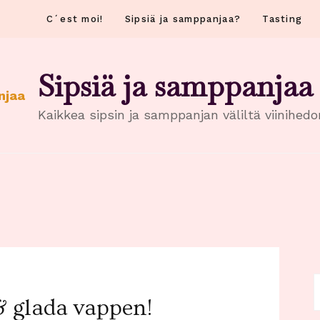
C´est moi!
Sipsiä ja samppanjaa?
Tasting
Sipsiä ja samppanjaa
Kaikkea sipsin ja samppanjan väliltä viinihed
H
 glada vappen!