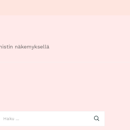
onistin näkemyksellä
aku: