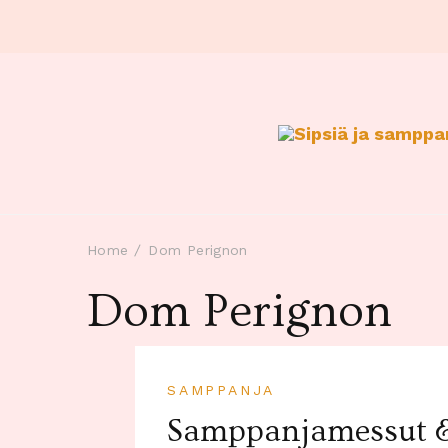
Home
Dom Perignon
Dom Perignon
SAMPPANJA
Samppanjamessut &