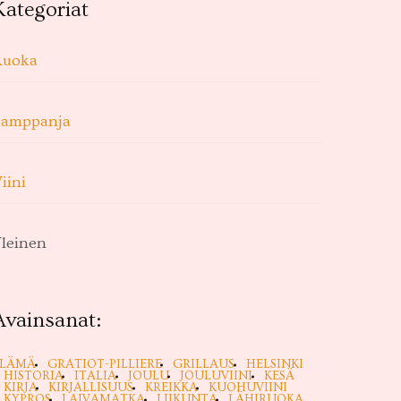
Kategoriat
Ruoka
Samppanja
iini
leinen
Avainsanat:
ELÄMÄ
GRATIOT-PILLIERE
GRILLAUS
HELSINKI
HISTORIA
ITALIA
JOULU
JOULUVIINI
KESÄ
KIRJA
KIRJALLISUUS
KREIKKA
KUOHUVIINI
KYPROS
LAIVAMATKA
LIIKUNTA
LÄHIRUOKA