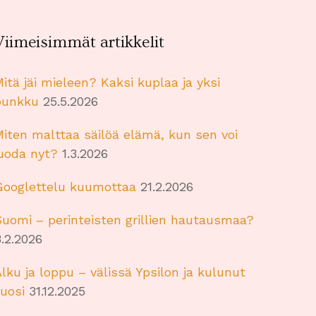
Viimeisimmät artikkelit
itä jäi mieleen? Kaksi kuplaa ja yksi
punkku
25.5.2026
iten malttaa säilöä elämä, kun sen voi
juoda nyt?
1.3.2026
Googlettelu kuumottaa
21.2.2026
uomi – perinteisten grillien hautausmaa?
.2.2026
lku ja loppu – välissä Ypsilon ja kulunut
uosi
31.12.2025