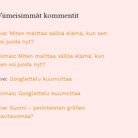
Viimeisimmät kommentit
Eve
:
Miten malttaa säilöä elämä, kun sen
oi juoda nyt?
Tomas
:
Miten malttaa säilöä elämä, kun
en voi juoda nyt?
Eve
:
Googlettelu kuumottaa
Tomas
:
Googlettelu kuumottaa
Eve
:
Suomi – perinteisten grillien
hautausmaa?