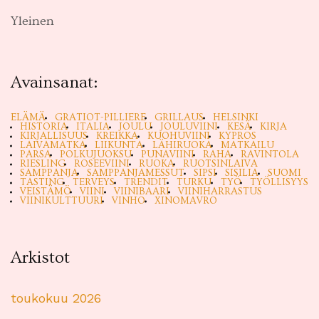
Yleinen
Avainsanat:
ELÄMÄ
GRATIOT-PILLIERE
GRILLAUS
HELSINKI
HISTORIA
ITALIA
JOULU
JOULUVIINI
KESÄ
KIRJA
KIRJALLISUUS
KREIKKA
KUOHUVIINI
KYPROS
LAIVAMATKA
LIIKUNTA
LÄHIRUOKA
MATKAILU
PARSA
POLKUJUOKSU
PUNAVIINI
RAHA
RAVINTOLA
RIESLING
ROSEEVIINI
RUOKA
RUOTSINLAIVA
SAMPPANJA
SAMPPANJAMESSUT
SIPSI
SISILIA
SUOMI
TASTING
TERVEYS
TRENDIT
TURKU
TYÖ
TYÖLLISYYS
VEISTÄMÖ
VIINI
VIINIBAARI
VIINIHARRASTUS
VIINIKULTTUURI
VINHO
XINOMAVRO
Arkistot
toukokuu 2026