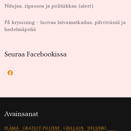
Ndujaa, ripassoa ja politiikkaa (alert)
På kryssning – luovaa laivamatkailua, pihviviiniä ja
hedelmäpeliä
Seuraa Facebookissa
Avainsanat
ELÄMÄ
GRATIOT-PILLIERE
GRILLAUS
HELSINKI