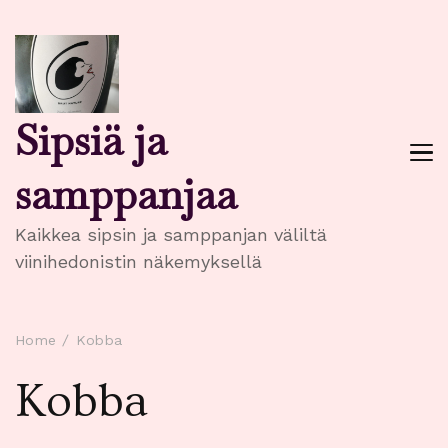
Sipsiä ja
samppanjaa
Kaikkea sipsin ja samppanjan väliltä
viinihedonistin näkemyksellä
Home
Kobba
Kobba