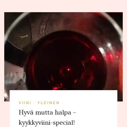
VIINI
YLEINEN
Hyvä mutta halpa –
kyykkyviini-special!