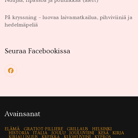
Ndujaa, ripassoa ja politiikkaa (alert)
På kryssning – luovaa laivamatkailua, pihviviiniä ja
hedelmäpeliä
Seuraa Facebookissa
Avainsanat
ELÄMÄ
GRATIOT-PILLIERE
GRILLAUS
HELSINKI
HISTORIA
ITALIA
JOULU
JOULUVIINI
KESÄ
KIRJA
KIRJALLISUUS
KREIKKA
KUOHUVIINI
KYPROS