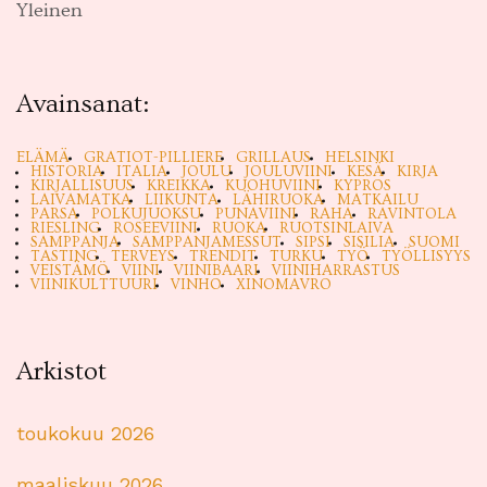
Yleinen
Avainsanat:
ELÄMÄ
GRATIOT-PILLIERE
GRILLAUS
HELSINKI
HISTORIA
ITALIA
JOULU
JOULUVIINI
KESÄ
KIRJA
KIRJALLISUUS
KREIKKA
KUOHUVIINI
KYPROS
LAIVAMATKA
LIIKUNTA
LÄHIRUOKA
MATKAILU
PARSA
POLKUJUOKSU
PUNAVIINI
RAHA
RAVINTOLA
RIESLING
ROSEEVIINI
RUOKA
RUOTSINLAIVA
SAMPPANJA
SAMPPANJAMESSUT
SIPSI
SISILIA
SUOMI
TASTING
TERVEYS
TRENDIT
TURKU
TYÖ
TYÖLLISYYS
VEISTÄMÖ
VIINI
VIINIBAARI
VIINIHARRASTUS
VIINIKULTTUURI
VINHO
XINOMAVRO
Arkistot
toukokuu 2026
maaliskuu 2026