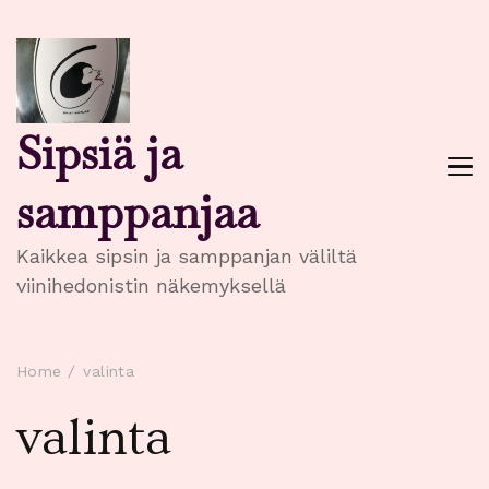
Sipsiä ja
samppanjaa
Kaikkea sipsin ja samppanjan väliltä
viinihedonistin näkemyksellä
Home
valinta
valinta