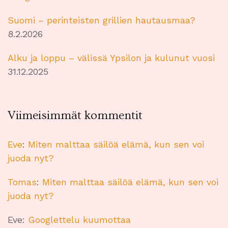
Suomi – perinteisten grillien hautausmaa?
8.2.2026
Alku ja loppu – välissä Ypsilon ja kulunut vuosi
31.12.2025
Viimeisimmät kommentit
Eve
:
Miten malttaa säilöä elämä, kun sen voi
juoda nyt?
Tomas
:
Miten malttaa säilöä elämä, kun sen voi
juoda nyt?
Eve
:
Googlettelu kuumottaa