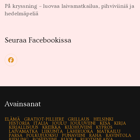
På kryssning – luovaa laivamatkailua, pihviviiniä ja
hedelmäpeliä
Seuraa Facebookissa
Avainsanat
ELÄMÄ
GRATIOT-PILLIERE
GRILLAUS
HELSINKI
HISTORIA
ITALIA
JOULU
JOULUVIINI
KESÄ
KIRJA
KIRJALLISUUS
KREIKKA
KUOHUVIINI
KYPROS
LAIVAMATKA
LIIKUNTA
LÄHIRUOKA
MATKAILU
PARSA
POLKUJUOKSU
PUNAVIINI
RAHA
RAVINTOLA
RIESLING
ROSEEVIINI
RUOKA
RUOTSINLAIVA