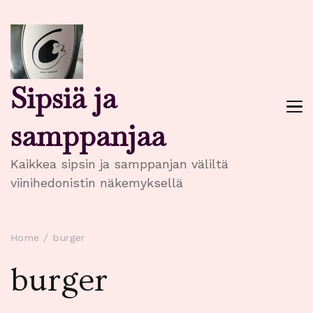
Sipsiä ja
samppanjaa
Kaikkea sipsin ja samppanjan väliltä
viinihedonistin näkemyksellä
Home
burger
burger