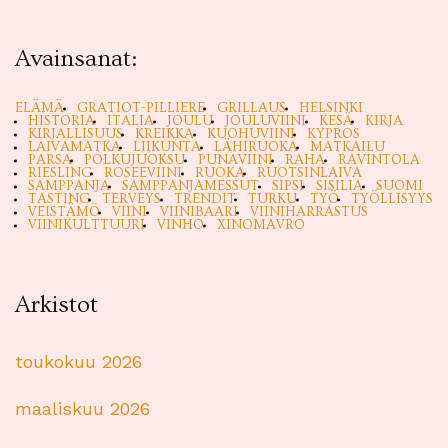
Avainsanat:
ELÄMÄ
GRATIOT-PILLIERE
GRILLAUS
HELSINKI
HISTORIA
ITALIA
JOULU
JOULUVIINI
KESÄ
KIRJA
KIRJALLISUUS
KREIKKA
KUOHUVIINI
KYPROS
LAIVAMATKA
LIIKUNTA
LÄHIRUOKA
MATKAILU
PARSA
POLKUJUOKSU
PUNAVIINI
RAHA
RAVINTOLA
RIESLING
ROSEEVIINI
RUOKA
RUOTSINLAIVA
SAMPPANJA
SAMPPANJAMESSUT
SIPSI
SISILIA
SUOMI
TASTING
TERVEYS
TRENDIT
TURKU
TYÖ
TYÖLLISYYS
VEISTÄMÖ
VIINI
VIINIBAARI
VIINIHARRASTUS
VIINIKULTTUURI
VINHO
XINOMAVRO
Arkistot
toukokuu 2026
maaliskuu 2026