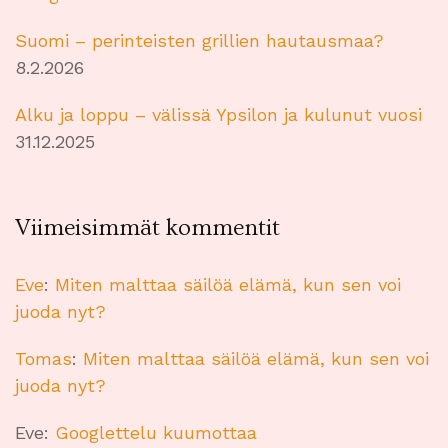
Suomi – perinteisten grillien hautausmaa?
8.2.2026
Alku ja loppu – välissä Ypsilon ja kulunut vuosi
31.12.2025
Viimeisimmät kommentit
Eve
:
Miten malttaa säilöä elämä, kun sen voi
juoda nyt?
Tomas
:
Miten malttaa säilöä elämä, kun sen voi
juoda nyt?
Eve
:
Googlettelu kuumottaa