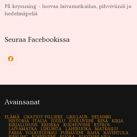
På kryssning – luovaa laivamatkailua, pihviviiniä ja
hedelmäpeliä
Seuraa Facebookissa
Avainsanat
ELÄMÄ
GRATIOT-PILLIERE
GRILLAUS
HELSINKI
HISTORIA
ITALIA
JOULU
JOULUVIINI
KESÄ
KIRJA
KIRJALLISUUS
KREIKKA
KUOHUVIINI
KYPROS
LAIVAMATKA
LIIKUNTA
LÄHIRUOKA
MATKAILU
PARSA
POLKUJUOKSU
PUNAVIINI
RAHA
RAVINTOLA
RIESLING
ROSEEVIINI
RUOKA
RUOTSINLAIVA