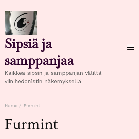
Sipsiä ja
samppanjaa
Kaikkea sipsin ja samppanjan väliltä
viinihedonistin näkemyksellä
Home
Furmint
Furmint