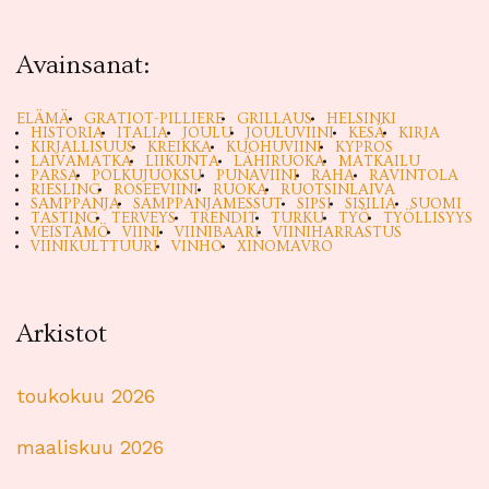
Avainsanat:
ELÄMÄ
GRATIOT-PILLIERE
GRILLAUS
HELSINKI
HISTORIA
ITALIA
JOULU
JOULUVIINI
KESÄ
KIRJA
KIRJALLISUUS
KREIKKA
KUOHUVIINI
KYPROS
LAIVAMATKA
LIIKUNTA
LÄHIRUOKA
MATKAILU
PARSA
POLKUJUOKSU
PUNAVIINI
RAHA
RAVINTOLA
RIESLING
ROSEEVIINI
RUOKA
RUOTSINLAIVA
SAMPPANJA
SAMPPANJAMESSUT
SIPSI
SISILIA
SUOMI
TASTING
TERVEYS
TRENDIT
TURKU
TYÖ
TYÖLLISYYS
VEISTÄMÖ
VIINI
VIINIBAARI
VIINIHARRASTUS
VIINIKULTTUURI
VINHO
XINOMAVRO
Arkistot
toukokuu 2026
maaliskuu 2026