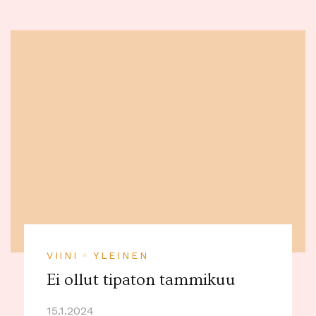
VIINI
YLEINEN
Ei ollut tipaton tammikuu
15.1.2024