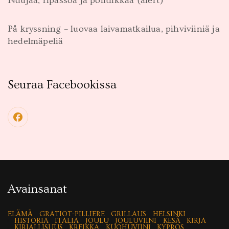
Ndujaa, ripassoa ja politiikkaa (alert)
På kryssning – luovaa laivamatkailua, pihviviiniä ja
hedelmäpeliä
Seuraa Facebookissa
Avainsanat
ELÄMÄ
GRATIOT-PILLIERE
GRILLAUS
HELSINKI
HISTORIA
ITALIA
JOULU
JOULUVIINI
KESÄ
KIRJA
KIRJALLISUUS
KREIKKA
KUOHUVIINI
KYPROS