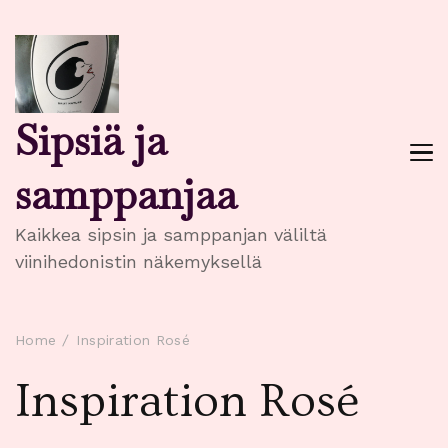
Sipsiä ja
samppanjaa
Kaikkea sipsin ja samppanjan väliltä
viinihedonistin näkemyksellä
Home
Inspiration Rosé
Inspiration Rosé