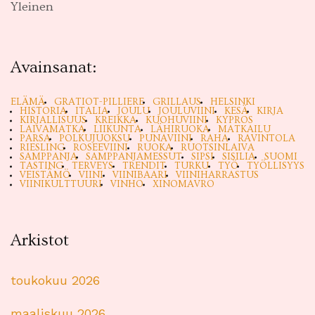
Yleinen
Avainsanat:
ELÄMÄ
GRATIOT-PILLIERE
GRILLAUS
HELSINKI
HISTORIA
ITALIA
JOULU
JOULUVIINI
KESÄ
KIRJA
KIRJALLISUUS
KREIKKA
KUOHUVIINI
KYPROS
LAIVAMATKA
LIIKUNTA
LÄHIRUOKA
MATKAILU
PARSA
POLKUJUOKSU
PUNAVIINI
RAHA
RAVINTOLA
RIESLING
ROSEEVIINI
RUOKA
RUOTSINLAIVA
SAMPPANJA
SAMPPANJAMESSUT
SIPSI
SISILIA
SUOMI
TASTING
TERVEYS
TRENDIT
TURKU
TYÖ
TYÖLLISYYS
VEISTÄMÖ
VIINI
VIINIBAARI
VIINIHARRASTUS
VIINIKULTTUURI
VINHO
XINOMAVRO
Arkistot
toukokuu 2026
maaliskuu 2026