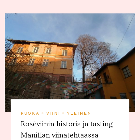
RUOKA
VIINI
YLEINEN
Roséviinin historia ja tasting
Manillan viinatehtaassa