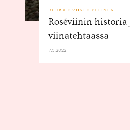
RUOKA
VIINI
YLEINEN
Roséviinin historia
viinatehtaassa
7.5.2022