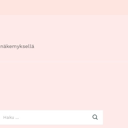
n näkemyksellä
aku: