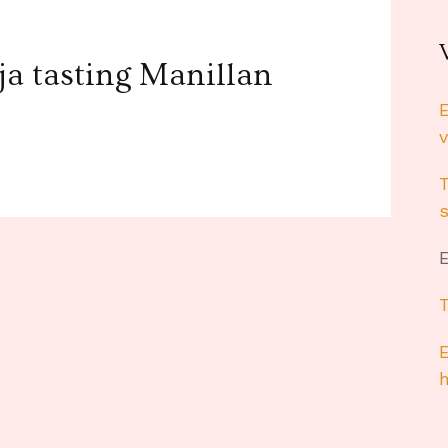
 ja tasting Manillan
v
s