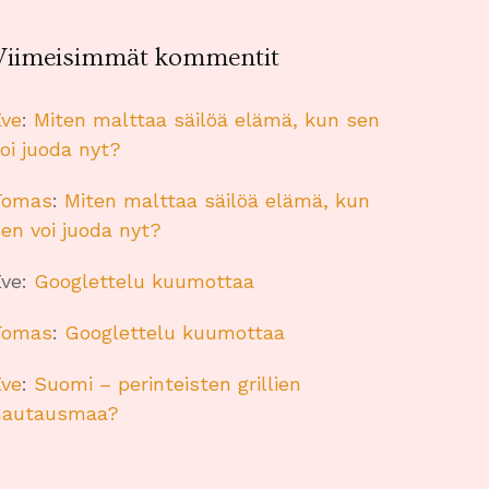
Viimeisimmät kommentit
Eve
:
Miten malttaa säilöä elämä, kun sen
oi juoda nyt?
Tomas
:
Miten malttaa säilöä elämä, kun
en voi juoda nyt?
Eve
:
Googlettelu kuumottaa
Tomas
:
Googlettelu kuumottaa
Eve
:
Suomi – perinteisten grillien
hautausmaa?