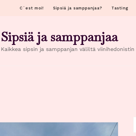
C´est moi!
Sipsiä ja samppanjaa?
Tasting
Sipsiä ja samppanjaa
Kaikkea sipsin ja samppanjan väliltä viinihedonisti
H