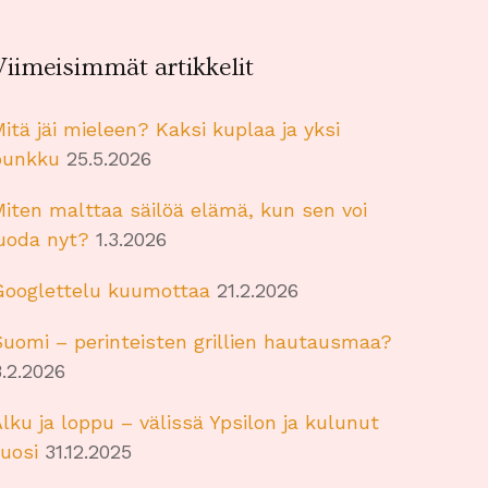
Viimeisimmät artikkelit
itä jäi mieleen? Kaksi kuplaa ja yksi
punkku
25.5.2026
iten malttaa säilöä elämä, kun sen voi
juoda nyt?
1.3.2026
Googlettelu kuumottaa
21.2.2026
uomi – perinteisten grillien hautausmaa?
.2.2026
lku ja loppu – välissä Ypsilon ja kulunut
uosi
31.12.2025