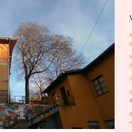
M
M
S
8
A
v