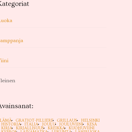
Kategoriat
Ruoka
Samppanja
iini
leinen
Avainsanat:
ELÄMÄ
GRATIOT-PILLIERE
GRILLAUS
HELSINKI
HISTORIA
ITALIA
JOULU
JOULUVIINI
KESÄ
KIRJA
KIRJALLISUUS
KREIKKA
KUOHUVIINI
KYPROS
LAIVAMATKA
LIIKUNTA
LÄHIRUOKA