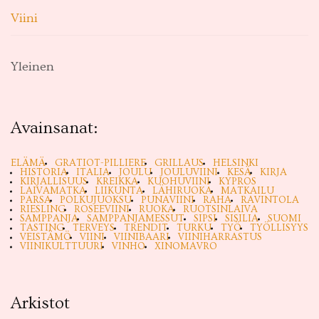
Viini
Yleinen
Avainsanat:
ELÄMÄ
GRATIOT-PILLIERE
GRILLAUS
HELSINKI
HISTORIA
ITALIA
JOULU
JOULUVIINI
KESÄ
KIRJA
KIRJALLISUUS
KREIKKA
KUOHUVIINI
KYPROS
LAIVAMATKA
LIIKUNTA
LÄHIRUOKA
MATKAILU
PARSA
POLKUJUOKSU
PUNAVIINI
RAHA
RAVINTOLA
RIESLING
ROSEEVIINI
RUOKA
RUOTSINLAIVA
SAMPPANJA
SAMPPANJAMESSUT
SIPSI
SISILIA
SUOMI
TASTING
TERVEYS
TRENDIT
TURKU
TYÖ
TYÖLLISYYS
VEISTÄMÖ
VIINI
VIINIBAARI
VIINIHARRASTUS
VIINIKULTTUURI
VINHO
XINOMAVRO
Arkistot