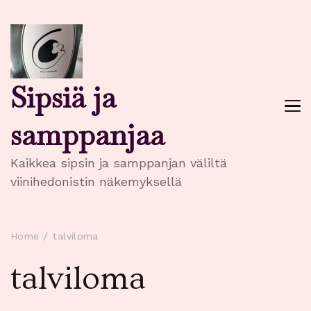
Sipsiä ja
samppanjaa
Kaikkea sipsin ja samppanjan väliltä
viinihedonistin näkemyksellä
Home
talviloma
talviloma