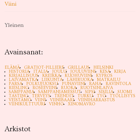
Viini
Yleinen
Avainsanat:
ELÄMÄ
GRATIOT-PILLIERE
GRILLAUS
HELSINKI
HISTORIA
ITALIA
JOULU
JOULUVIINI
KESÄ
KIRJA
KIRJALLISUUS
KREIKKA
KUOHUVIINI
KYPROS
LAIVAMATKA
LIIKUNTA
LÄHIRUOKA
MATKAILU
PARSA
POLKUJUOKSU
PUNAVIINI
RAHA
RAVINTOLA
RIESLING
ROSEEVIINI
RUOKA
RUOTSINLAIVA
SAMPPANJA
SAMPPANJAMESSUT
SIPSI
SISILIA
SUOMI
TASTING
TERVEYS
TRENDIT
TURKU
TYÖ
TYÖLLISYYS
VEISTÄMÖ
VIINI
VIINIBAARI
VIINIHARRASTUS
VIINIKULTTUURI
VINHO
XINOMAVRO
Arkistot