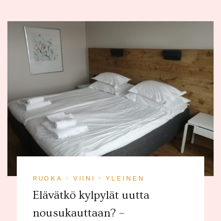
RUOKA
VIINI
YLEINEN
Elävätkö kylpylät uutta
nousukauttaan? –