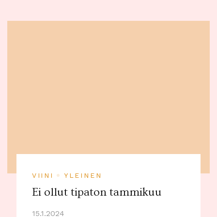
VIINI
YLEINEN
Ei ollut tipaton tammikuu
15.1.2024