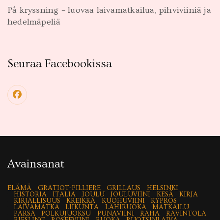
På kryssning – luovaa laivamatkailua, pihviviiniä ja
hedelmäpeliä
Seuraa Facebookissa
Avainsanat
ELÄMÄ
GRATIOT-PILLIERE
GRILLAUS
HELSINKI
HISTORIA
ITALIA
JOULU
JOULUVIINI
KESÄ
KIRJA
KIRJALLISUUS
KREIKKA
KUOHUVIINI
KYPROS
LAIVAMATKA
LIIKUNTA
LÄHIRUOKA
MATKAILU
PARSA
POLKUJUOKSU
PUNAVIINI
RAHA
RAVINTOLA
RIESLING
ROSEEVIINI
RUOKA
RUOTSINLAIVA