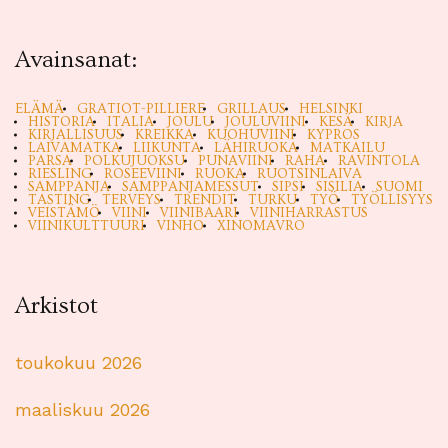
Avainsanat:
ELÄMÄ
GRATIOT-PILLIERE
GRILLAUS
HELSINKI
HISTORIA
ITALIA
JOULU
JOULUVIINI
KESÄ
KIRJA
KIRJALLISUUS
KREIKKA
KUOHUVIINI
KYPROS
LAIVAMATKA
LIIKUNTA
LÄHIRUOKA
MATKAILU
PARSA
POLKUJUOKSU
PUNAVIINI
RAHA
RAVINTOLA
RIESLING
ROSEEVIINI
RUOKA
RUOTSINLAIVA
SAMPPANJA
SAMPPANJAMESSUT
SIPSI
SISILIA
SUOMI
TASTING
TERVEYS
TRENDIT
TURKU
TYÖ
TYÖLLISYYS
VEISTÄMÖ
VIINI
VIINIBAARI
VIINIHARRASTUS
VIINIKULTTUURI
VINHO
XINOMAVRO
Arkistot
toukokuu 2026
maaliskuu 2026