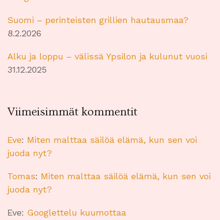
Suomi – perinteisten grillien hautausmaa?
8.2.2026
Alku ja loppu – välissä Ypsilon ja kulunut vuosi
31.12.2025
Viimeisimmät kommentit
Eve
:
Miten malttaa säilöä elämä, kun sen voi
juoda nyt?
Tomas
:
Miten malttaa säilöä elämä, kun sen voi
juoda nyt?
Eve
:
Googlettelu kuumottaa