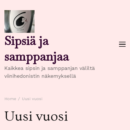
Sipsiä ja
samppanjaa
Kaikkea sipsin ja samppanjan väliltä
viinihedonistin näkemyksellä
Home
Uusi vuosi
Uusi vuosi