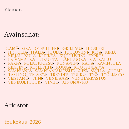
Yleinen
Avainsanat:
ELÄMÄ
GRATIOT-PILLIERE
GRILLAUS
HELSINKI
HISTORIA
ITALIA
JOULU
JOULUVIINI
KESÄ
KIRJA
KIRJALLISUUS
KREIKKA
KUOHUVIINI
KYPROS
LAIVAMATKA
LIIKUNTA
LÄHIRUOKA
MATKAILU
PARSA
POLKUJUOKSU
PUNAVIINI
RAHA
RAVINTOLA
RIESLING
ROSEEVIINI
RUOKA
RUOTSINLAIVA
SAMPPANJA
SAMPPANJAMESSUT
SIPSI
SISILIA
SUOMI
TASTING
TERVEYS
TRENDIT
TURKU
TYÖ
TYÖLLISYYS
VEISTÄMÖ
VIINI
VIINIBAARI
VIINIHARRASTUS
VIINIKULTTUURI
VINHO
XINOMAVRO
Arkistot
toukokuu 2026