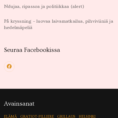
Ndujaa, ripassoa ja politiikkaa (alert)
På kryssning – luovaa laivamatkailua, pihviviiniä ja
hedelmäpeliä
Seuraa Facebookissa
Avainsanat
ELÄMÄ
GRATIOT-PILLIERE
GRILLAUS
HELSINKI