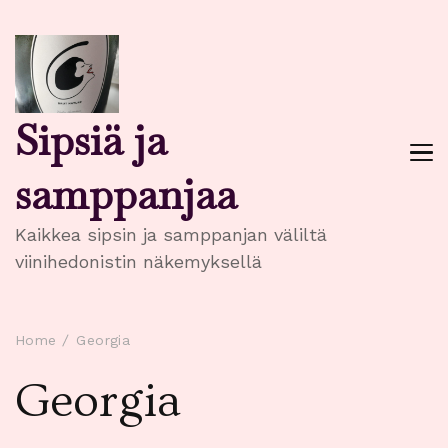
Sipsiä ja
samppanjaa
Kaikkea sipsin ja samppanjan väliltä
viinihedonistin näkemyksellä
Home
Georgia
Georgia