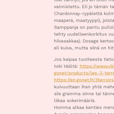
valmistettu. Eli jo tämän t
Chardonnay-rypälettä kolm
maaperä, maatyyppi), joista
Samppanja on pantu pullois
tehty uudelleenkorkitus vu
hiivasakkaa). Dosage kerto
eli kuiva, mutta siinä on h
Jos kaipaa tuotteesta tieto
toki täältä:
https://www.vii
gonet/products/les-3-terr
https://en.gonet.fr/3terroirs
kuivuuttaan ihan yhtä meh
siis gramma sinne tai tänne
liikaa sokerimääriä.
Homma alkaa kenties mennä 