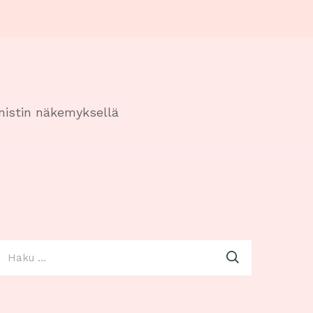
onistin näkemyksellä
aku: