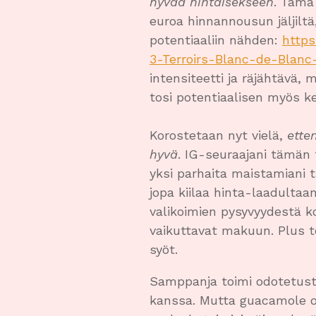
hyvää hintaisekseen
. Tämä
euroa hinnannousun jäljiltä
potentiaaliin nähden:
https
3-Terroirs-Blanc-de-Blan
intensiteetti ja räjähtävä,
tosi potentiaalisen myös kel
Korostetaan nyt vielä,
ette
hyvä
. IG-seuraajani tämän 
yksi parhaita maistamiani
jopa kiilaa hinta-laadultaa
valikoimien pysyvyydestä k
vaikuttavat makuun. Plus to
syöt.
Samppanja toimi odotetusti 
kanssa. Mutta guacamole oli