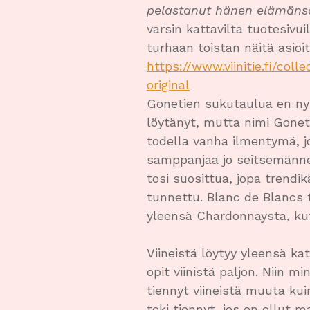
pelastanut hänen elämäns
varsin kattavilta tuotesivui
turhaan toistan näitä asioit
https://www.viinitie.fi/c
original
Gonetien sukutaulua en nyt
löytänyt, mutta nimi Gonet
todella vanha ilmentymä, j
samppanjaa jo seitsemännes
tosi suosittua, jopa trendi
tunnettu. Blanc de Blancs 
yleensä Chardonnaysta, ku
Viineistä löytyy yleensä kat
opit viinistä paljon. Niin m
tiennyt viineistä muuta kui
toki tiennyt, jos en ollut m