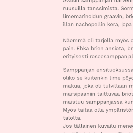
Avasin samppanjan harvenne
ruusuilla tanssimista. Sorm
limemarinoidun graavin, b
illan nachopellin kera, jo
Näemmä oli tarjolla myös o
päin. Ehkä brien ansiota, br
erityisesti roseesamppanjal
Samppanjan ensituoksussa h
oliko se kuitenkin lime pöy
makua, joka oli tulvillaan 
marsipaaniin taittuvaa brio
maistuu samppanjassa kunn
Myös taitaa olla ympäristöm
talolta.
Jos tällainen kuvailu menee