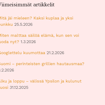
Viimeisimmät artikkelit
itä jäi mieleen? Kaksi kuplaa ja yksi
punkku
25.5.2026
iten malttaa säilöä elämä, kun sen voi
juoda nyt?
1.3.2026
Googlettelu kuumottaa
21.2.2026
uomi – perinteisten grillien hautausmaa?
.2.2026
lku ja loppu – välissä Ypsilon ja kulunut
uosi
31.12.2025