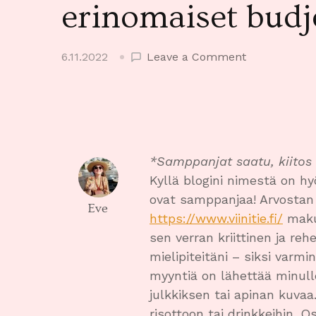
erinomaiset budj
on
6.11.2022
Leave a Comment
Gonet
&
Chouette
–
erilaiset
ja
*Samppanjat saatu, kiitos V
erinomaiset
Kyllä blogini nimestä on h
budjettisamp
ovat samppanjaa! Arvostan t
Eve
https://www.viinitie.fi/
makun
sen verran kriittinen ja rehe
mielipiteitäni – siksi varmi
myyntiä on lähettää minulle
julkkiksen tai apinan kuva
risottoon tai drinkkeihin. O