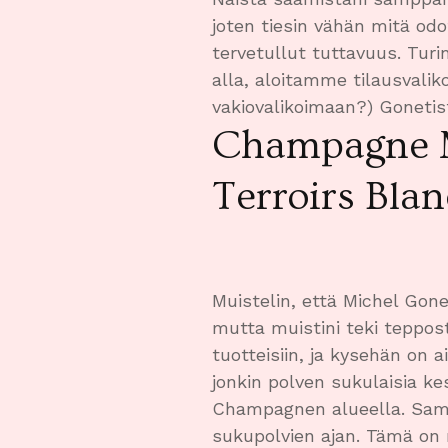
joten tiesin vähän mitä odo
tervetullut tuttavuus. Turin
alla, aloitamme tilausvalik
vakiovalikoimaan?) Gonetis
Champagne M
Terroirs Blan
Muistelin, että Michel Gone
mutta muistini teki teppos
tuotteisiin, ja kysehän on a
jonkin polven sukulaisia ke
Champagnen alueella. Samat
sukupolvien ajan. Tämä on