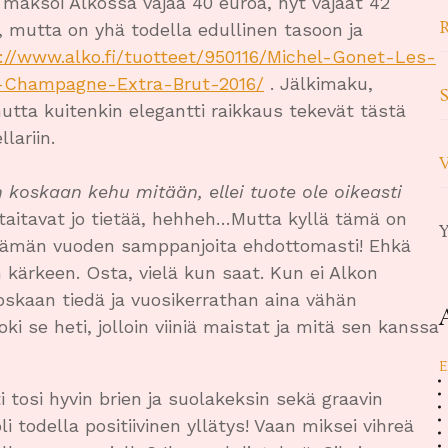
 maksoi Alkossa vajaa 40 euroa, nyt vajaat 42
, mutta on yhä todella edullinen tasoon ja
://www.alko.fi/tuotteet/950116/Michel-Gonet-Les-
c-Champagne-Extra-Brut-2016/
. Jälkimaku,
 mutta kuitenkin elegantti raikkaus tekevät tästä
lariin.
V
n koskaan kehu mitään, ellei tuote ole oikeasti
taitavat jo tietää, hehheh…Mutta kyllä tämä on
Y
 tämän vuoden samppanjoita ehdottomasti! Ehkä
n kärkeen. Osta, vielä kun saat. Kun ei Alkon
oskaan tiedä ja vuosikerrathan aina vähän
ki se heti, jolloin viiniä maistat ja mitä sen kanssa
tosi hyvin brien ja suolakeksin sekä graavin
 todella positiivinen yllätys! Vaan miksei vihreä