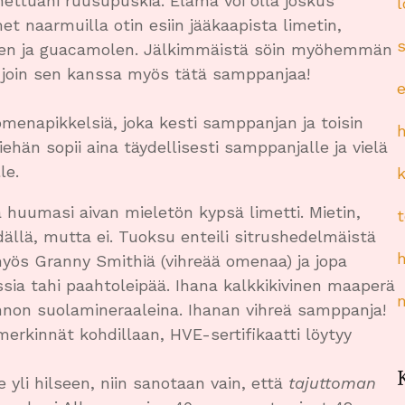
ttuani ruusupuskia. Elämä voi olla joskus
et naarmuilla otin esiin jääkaapista limetin,
rien ja guacamolen. Jälkimmäistä söin myöhemmän
pa join sen kanssa myös tätä samppanjaa!
menapikkelsiä, joka kesti samppanjan ja toisin
iehän sopii aina täydellisesti samppanjalle ja vielä
le.
uumasi aivan mieletön kypsä limetti. Mietin,
dällä, mutta ei. Tuoksu enteili sitrushedelmäistä
myös Granny Smithiä (vihreää omenaa) ja jopa
ssia tahi paahtoleipää. Ihana kalkkikivinen maaperä
on suolamineraaleina. Ihanan vihreä samppanja!
erkinnät kohdillaan, HVE-sertifikaatti löytyy
 yli hilseen, niin sanotaan vain, että
tajuttoman