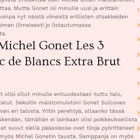
ttaa. Mutta Gonet oli minulle uusi ja erittäin
oinpa nyt näistä viineistä erillisten otsakkeiden
oiman (ilmeisesti jo listautumassa
ta.
ichel Gonet Les 3
c de Blancs Extra Brut
t olisi ollut minulle entuudestaan tuttu talo,
telut. Sekoitin maistomuistoni Gonet Sulcovan
ivan eri talosta. Yritin perehtyä, ollaanko tässä
skenään, tämähän ei lainkaan olisi poikkeuksellista
 suvut siellä pääasiassa ovat tiloja pyörittäneet
 myös Michel Gonetin tausta. Samppanja on myös