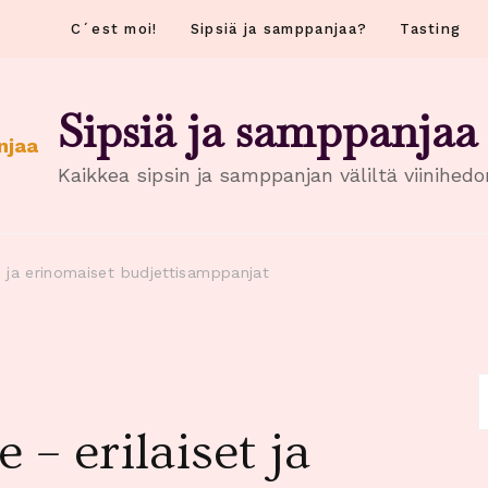
C´est moi!
Sipsiä ja samppanjaa?
Tasting
Sipsiä ja samppanjaa
Kaikkea sipsin ja samppanjan väliltä viinihed
t ja erinomaiset budjettisamppanjat
H
– erilaiset ja