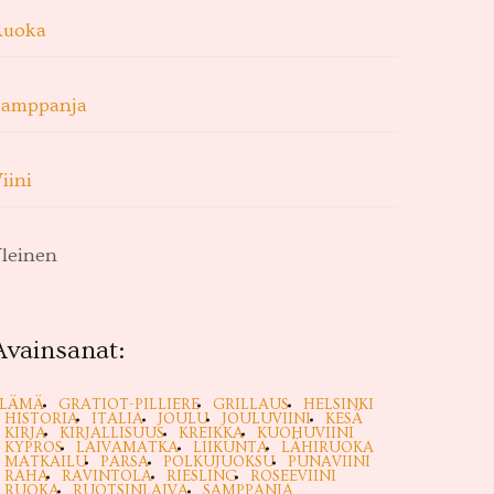
Ruoka
Samppanja
iini
leinen
Avainsanat:
ELÄMÄ
GRATIOT-PILLIERE
GRILLAUS
HELSINKI
HISTORIA
ITALIA
JOULU
JOULUVIINI
KESÄ
KIRJA
KIRJALLISUUS
KREIKKA
KUOHUVIINI
KYPROS
LAIVAMATKA
LIIKUNTA
LÄHIRUOKA
MATKAILU
PARSA
POLKUJUOKSU
PUNAVIINI
RAHA
RAVINTOLA
RIESLING
ROSEEVIINI
RUOKA
RUOTSINLAIVA
SAMPPANJA