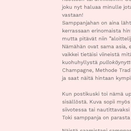
joku nyt haluaa minulle jot
vastaan!
Samppanjahan on aina lähtö
kerrassaan erinomaista hin
mutta pitävät niin ”aloittel
Nämähän ovat sama asia, e
vaikkei tietäisi viineistä m
kuohuhyllystä
pullokäynytt
Champagne, Methode Traditi
ja saat näitä hintaan kympi
Kun postikuski toi nämä up
sisällöstä. Kuva sopii myös
siivotessa tai nautittavaksi
Toki samppanja on parasta 
Näistä saamistani samppanj