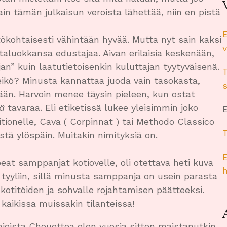
ain tämän julkaisun veroista lähettää, niin en pistä
kohtaisesti vähintään hyvää. Mutta nyt sain kaksi
v
taluokkansa edustajaa. Aivan erilaisia keskenään,
ijan” kuin laatutietoisenkin kuluttajan tyytyväisenä.
ikö? Minusta kannattaa juoda vain tasokasta,
s
itään. Harvoin menee täysin pieleen, kun ostat
ä
tavaraa. Eli etiketissä lukee yleisimmin joko
onelle, Cava ( Corpinnat ) tai Methodo Classico
stä ylöspäin. Muitakin nimityksiä on.
eat samppanjat kotiovelle, oli otettava heti kuva
 tyyliin, sillä minusta samppanja on usein parasta
 kotitöiden ja sohvalle rojahtamisen päätteeksi.
kaikissa muissakin tilanteissa!
oista Chouettea olen vuosia sitten maistanutkin,