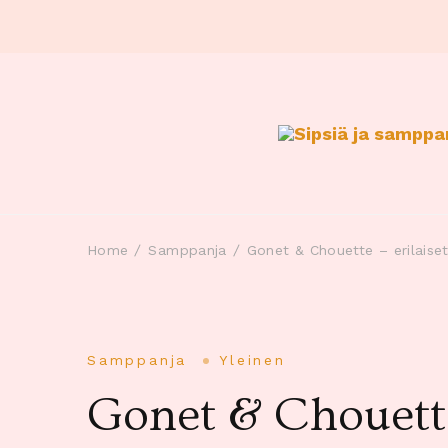
Home
Samppanja
Gonet & Chouette – erilaise
Samppanja
Yleinen
Gonet & Chouette 