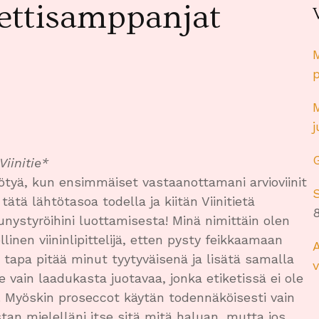
ettisamppanjat
M
M
iinitie*
yötyä, kun ensimmäiset vastaanottamani arvioviinit
S
panjat
ätä lähtötasoa todella ja kiitän Viinitietä
8
ystyröihini luottamisesta! Minä nimittäin olen
llinen viininlipittelijä, etten pysty feikkaamaan
A
n tapa pitää minut tyytyväisenä ja lisätä samalla
v
 vain laadukasta juotavaa, jonka etiketissä ei ole
a. Myöskin proseccot käytän todennäköisesti vain
stan mielelläni itse sitä mitä haluan, mutta jos