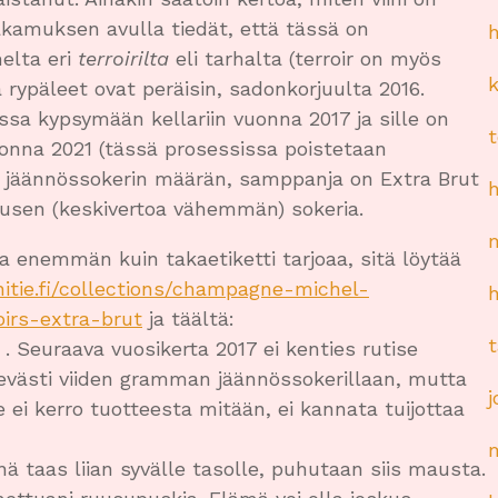
akamuksen avulla tiedät, että tässä on
elta eri
terroirilta
eli tarhalta (terroir on myös
 rypäleet ovat peräisin, sadonkorjuulta 2016.
sa kypsymään kellariin vuonna 2017 ja sille on
onna 2021 (tässä prosessissa poistetaan
o jäännössokerin määrän, samppanja on Extra Brut
itusen (keskivertoa vähemmän) sokeria.
a enemmän kuin takaetiketti tarjoaa, sitä löytää
nitie.fi/collections/champagne-michel-
oirs-extra-brut
ja täältä:
. Seuraava vuosikerta 2017 ei kenties rutise
evästi viiden gramman jäännössokerillaan, mutta
 ei kerro tuotteesta mitään, ei kannata tuijottaa
taas liian syvälle tasolle, puhutaan siis mausta.