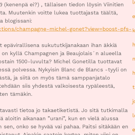
ä
(kenenpä ei?) , tällaisen tiedon löysin Viinitien
lta. Muutenkin voitte lukea tuottajasta täältä,
a blogissani:
ollections/champagne-michel-gonet?view=boost-pfs-
 epävirallisena sukututkijanakaan ihan äkkiä
 on kyllä Champagnen ja Beaujolais´n alueella
ostain 1500-luvulta? Michel Gonetilla tuottavat
sä polvessa. Nykyisin Blanc de Blancs -tyyli on
kästä, ja siitä on myös tämä samppanjatalo
tehdään siis yhdestä valkoisesta rypäleestä,
ten tämäkin.
tavasti tietoa jo takaetiketistä. Jo sitä tutkimalla
inä aloitin aikanaan ”urani”, kun en vielä alussa
n sen, onko se hyvää vai pahaa. Paitsi sitäkään en
aistanut. Ainakin saatoin kertoa, miten viini on