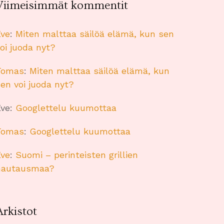
Viimeisimmät kommentit
Eve
:
Miten malttaa säilöä elämä, kun sen
oi juoda nyt?
Tomas
:
Miten malttaa säilöä elämä, kun
en voi juoda nyt?
Eve
:
Googlettelu kuumottaa
Tomas
:
Googlettelu kuumottaa
Eve
:
Suomi – perinteisten grillien
hautausmaa?
Arkistot