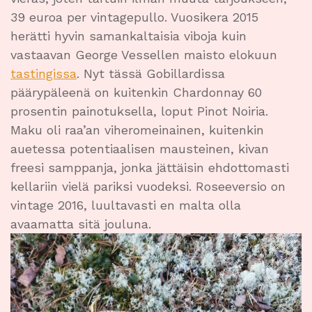
39 euroa per vintagepullo. Vuosikera 2015
herätti hyvin samankaltaisia viboja kuin
vastaavan George Vessellen maisto elokuun
tastingissa
. Nyt tässä Gobillardissa
päärypäleenä on kuitenkin Chardonnay 60
prosentin painotuksella, loput Pinot Noiria.
Maku oli raa’an viheromeinainen, kuitenkin
auetessa potentiaalisen mausteinen, kivan
freesi samppanja, jonka jättäisin ehdottomasti
kellariin vielä pariksi vuodeksi. Roseeversio on
vintage 2016, luultavasti en malta olla
avaamatta sitä jouluna.