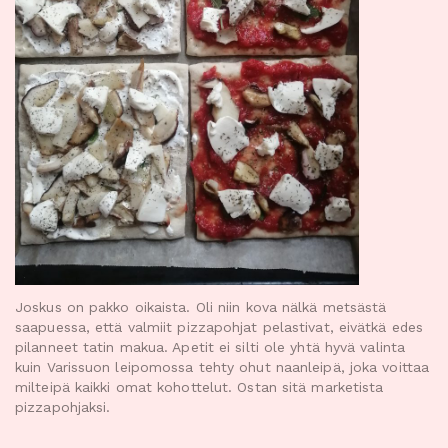
Joskus on pakko oikaista. Oli niin kova nälkä metsästä
saapuessa, että valmiit pizzapohjat pelastivat, eivätkä edes
pilanneet tatin makua. Apetit ei silti ole yhtä hyvä valinta
kuin Varissuon leipomossa tehty ohut naanleipä, joka voittaa
milteipä kaikki omat kohottelut. Ostan sitä marketista
pizzapohjaksi.