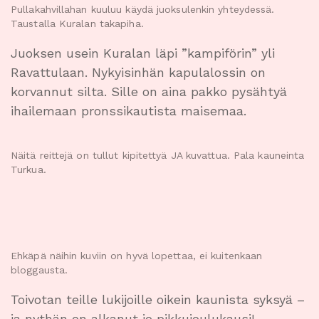
Pullakahvillahan kuuluu käydä juoksulenkin yhteydessä.
Taustalla Kuralan takapiha.
Juoksen usein Kuralan läpi ”kampiförin” yli
Ravattulaan. Nykyisinhän kapulalossin on
korvannut silta. Sille on aina pakko pysähtyä
ihailemaan pronssikautista maisemaa.
Näitä reittejä on tullut kipitettyä JA kuvattua. Pala kauneinta
Turkua.
Ehkäpä näihin kuviin on hyvä lopettaa, ei kuitenkaan
bloggausta.
Toivotan teille lukijoille oikein kaunista syksyä –
ja nythän on alkanut jo pikkujoulukausi!