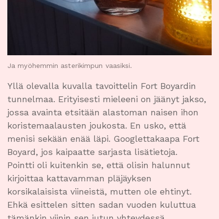
Ja myöhemmin asterikimpun vaasiksi.
Yllä olevalla kuvalla tavoittelin Fort Boyardin
tunnelmaa. Erityisesti mieleeni on jäänyt jakso,
jossa avainta etsitään alastoman naisen ihon
koristemaalausten joukosta. En usko, että
menisi sekään enää läpi. Googlettakaapa Fort
Boyard, jos kaipaatte sarjasta lisätietoja.
Pointti oli kuitenkin se, että olisin halunnut
kirjoittaa kattavamman pläjäyksen
korsikalaisista viineistä, mutten ole ehtinyt.
Ehkä esittelen sitten sadan vuoden kuluttua
tämänkin viinin sen jutun yhteydessä