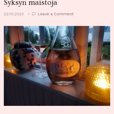
Syksyn maistoja
on
22.10.2023
Leave a Comment
Syksyn
maistoja