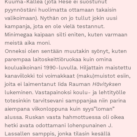
Kuuma-Kallea (jota Hese ei suostunut
pyynnöstäni huolimatta ottamaan takaisin
valikoimaan). Nythän on jo tullut jokin uusi
kampanja, jota en ole vielä testannut.
Minimegaa kaipaan silti eniten, kuten varmaan
meistä aika moni.
Onneksi olen sentään muutakin syönyt, kuten
parempaa laitoskeittiöruokaa kuin omina
kouluaikoinani 1990-luvulla. Hiljattain maistettu
kanaviilokki toi voimakkaat (maku)muistot esiin,
joita ei laimentanut Iida Rauman
Hävityksen
lukeminen. Vastapainoksi koulu- ja lehtityölle
totesinkin tarvitsevani samppanjaa niin parina
aiempana viikonloppuna kuin syys”loman”
alussa. Ruskan vasta hahmottuessa oli oikea
hetki avata odottamani lohenpunainen J.
Lassallen samppis, jonka tilasin kesällä