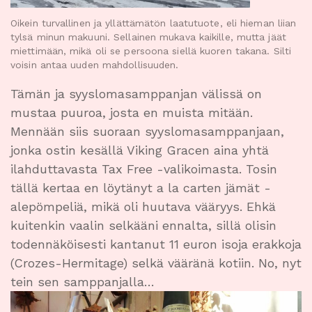
Oikein turvallinen ja yllättämätön laatutuote, eli hieman liian
tylsä minun makuuni. Sellainen mukava kaikille, mutta jäät
miettimään, mikä oli se persoona siellä kuoren takana. Silti
voisin antaa uuden mahdollisuuden.
Tämän ja syyslomasamppanjan välissä on
mustaa puuroa, josta en muista mitään.
Mennään siis suoraan syyslomasamppanjaan,
jonka ostin kesällä Viking Gracen aina yhtä
ilahduttavasta Tax Free -valikoimasta. Tosin
tällä kertaa en löytänyt a la carten jämät -
alepömpeliä, mikä oli huutava vääryys. Ehkä
kuitenkin vaalin selkääni ennalta, sillä olisin
todennäköisesti kantanut 11 euron isoja erakkoja
(Crozes-Hermitage) selkä vääränä kotiin. No, nyt
tein sen samppanjalla…