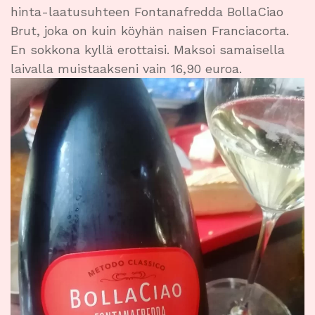
hinta-laatusuhteen Fontanafredda BollaCiao
Brut, joka on kuin köyhän naisen Franciacorta.
En sokkona kyllä erottaisi. Maksoi samaisella
laivalla muistaakseni vain 16,90 euroa.