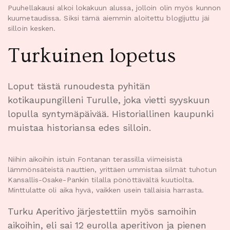
Puuhellakausi alkoi lokakuun alussa, jolloin olin myös kunnon
kuumetaudissa. Siksi tämä aiemmin aloitettu blogijuttu jäi
silloin kesken.
Turkuinen lopetus
Loput tästä runoudesta pyhitän
kotikaupungilleni Turulle, joka vietti syyskuun
lopulla syntymäpäivää. Historiallinen kaupunki
muistaa historiansa edes silloin.
Niihin aikoihin istuin Fontanan terassilla viimeisistä
lämmönsäteistä nauttien, yrittäen ummistaa silmät tuhotun
Kansallis-Osake-Pankin tilalla pönöttävältä kuutiolta.
Minttulatte oli aika hyvä, vaikken usein tällaisia harrasta.
Turku Aperitivo järjestettiin myös samoihin
aikoihin, eli sai 12 eurolla aperitivon ja pienen