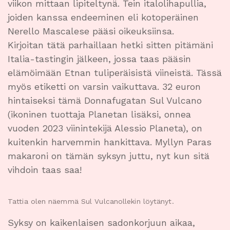
viikon mittaan lipiteltynä. Tein italolihapullia,
joiden kanssa endeeminen eli kotoperäinen
Nerello Mascalese pääsi oikeuksiinsa.
Kirjoitan tätä parhaillaan hetki sitten pitämäni
Italia-tastingin jälkeen, jossa taas pääsin
elämöimään Etnan tuliperäisistä viineistä. Tässä
myös etiketti on varsin vaikuttava. 32 euron
hintaiseksi tämä Donnafugatan Sul Vulcano
(ikoninen tuottaja Planetan lisäksi, onnea
vuoden 2023 viinintekijä Alessio Planeta), on
kuitenkin harvemmin hankittava. Myllyn Paras
makaroni on tämän syksyn juttu, nyt kun sitä
vihdoin taas saa!
Tattia olen näemmä Sul Vulcanollekin löytänyt.
Syksy on kaikenlaisen sadonkorjuun aikaa,