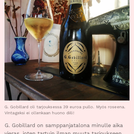
G. Gobillard oli tarjouksessa 39 euroa pullo. Myös roseena.
Vintageksi ei ollenkaan huono diili!
G. Gobillard on samppanjatalona minulle aika
vieras, joten tartuin ilman muuta tarjoukseen,