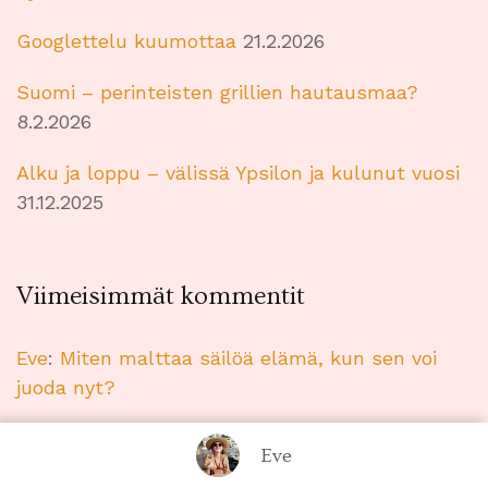
Googlettelu kuumottaa
21.2.2026
Suomi – perinteisten grillien hautausmaa?
8.2.2026
Alku ja loppu – välissä Ypsilon ja kulunut vuosi
31.12.2025
Viimeisimmät kommentit
Eve
:
Miten malttaa säilöä elämä, kun sen voi
juoda nyt?
Tomas
:
Miten malttaa säilöä elämä, kun sen voi
Eve
juoda nyt?