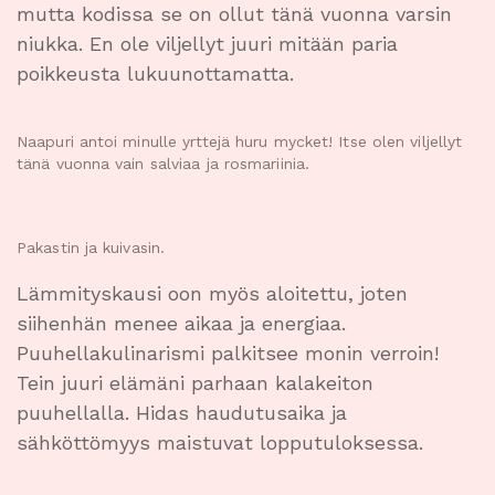
mutta kodissa se on ollut tänä vuonna varsin
niukka. En ole viljellyt juuri mitään paria
poikkeusta lukuunottamatta.
Naapuri antoi minulle yrttejä huru mycket! Itse olen viljellyt
tänä vuonna vain salviaa ja rosmariinia.
Pakastin ja kuivasin.
Lämmityskausi oon myös aloitettu, joten
siihenhän menee aikaa ja energiaa.
Puuhellakulinarismi palkitsee monin verroin!
Tein juuri elämäni parhaan kalakeiton
puuhellalla. Hidas haudutusaika ja
sähköttömyys maistuvat lopputuloksessa.