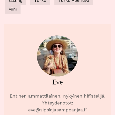
tasting
Turku
Turku Aperitivo
viini
Eve
Entinen ammattilainen, nykyinen hifistelijä.
Yhteydenotot:
eve@sipsiajasamppanjaa.fi