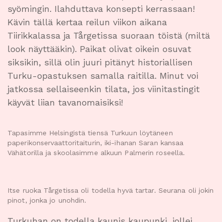
syömingin. Ilahduttava konsepti kerrassaan!
Kävin tällä kertaa reilun viikon aikana
Tiirikkalassa ja Tårgetissa suoraan töistä (miltä
look näyttääkin). Paikat olivat oikein osuvat
siksikin, sillä olin juuri pitänyt historiallisen
Turku-opastuksen samalla raitilla. Minut voi
jatkossa sellaiseenkin tilata, jos viinitastingit
käyvät liian tavanomaisiksi!
Tapasimme Helsingistä tiensä Turkuun löytäneen
paperikonservaattoritaiturin, iki-ihanan Saran kansaa
Vähätorilla ja skoolasimme alkuun Palmerin roseella.
Itse ruoka Tårgetissa oli todella hyvä tartar. Seurana oli jokin
pinot, jonka jo unohdin.
Turkuhan on todella kaunis kaupunki, jollei