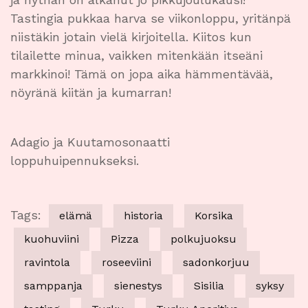
Tastingia pukkaa harva se viikonloppu, yritänpä
niistäkin jotain vielä kirjoitella. Kiitos kun
tilailette minua, vaikken mitenkään itseäni
markkinoi! Tämä on jopa aika hämmentävää,
nöyränä kiitän ja kumarran!
Adagio ja Kuutamosonaatti
loppuhuipennukseksi.
Tags:
elämä
historia
Korsika
kuohuviini
Pizza
polkujuoksu
ravintola
roseeviini
sadonkorjuu
samppanja
sienestys
Sisilia
syksy