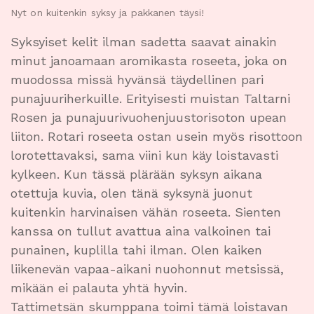
Nyt on kuitenkin syksy ja pakkanen täysi!
Syksyiset kelit ilman sadetta saavat ainakin
minut janoamaan aromikasta roseeta, joka on
muodossa missä hyvänsä täydellinen pari
punajuuriherkuille. Erityisesti muistan Taltarni
Rosen ja punajuurivuohenjuustorisoton upean
liiton. Rotari roseeta ostan usein myös risottoon
lorotettavaksi, sama viini kun käy loistavasti
kylkeen. Kun tässä plärään syksyn aikana
otettuja kuvia, olen tänä syksynä juonut
kuitenkin harvinaisen vähän roseeta. Sienten
kanssa on tullut avattua aina valkoinen tai
punainen, kuplilla tahi ilman. Olen kaiken
liikenevän vapaa-aikani nuohonnut metsissä,
mikään ei palauta yhtä hyvin.
Tattimetsän skumppana toimi tämä loistavan